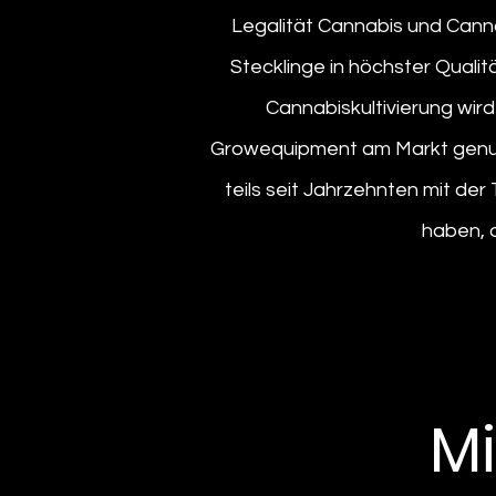
Legalität Cannabis und Cann
Stecklinge in höchster Qualit
Cannabiskultivierung wir
Growequipment am Markt genut
teils seit Jahrzehnten mit d
haben, d
Mi