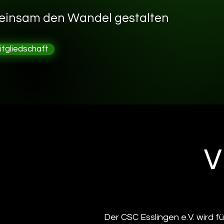
insam den Wandel gestalten
itgliedschaft
V
Der CSC Esslingen e.V. wird f