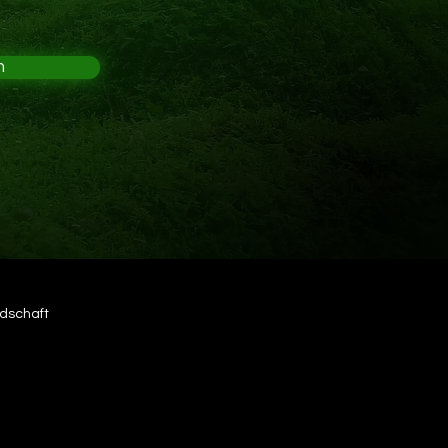
n
edschaft