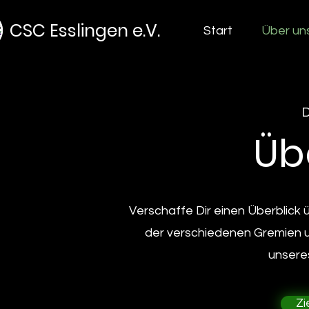
CSC Esslingen e.V.
Start
Über un
D
Üb
Verschaffe Dir einen Überblick ü
der verschiedenen Gremien u
unseres
Zi