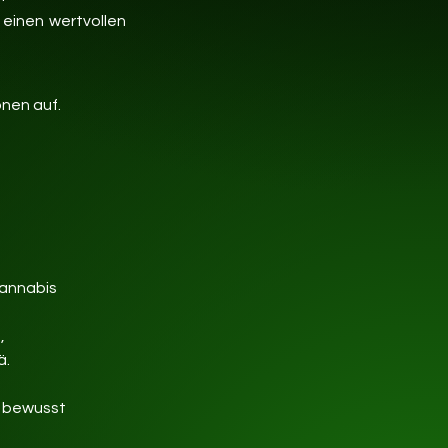
 einen wertvollen
onen auf.
Cannabis
, 
ä.
t bewusst