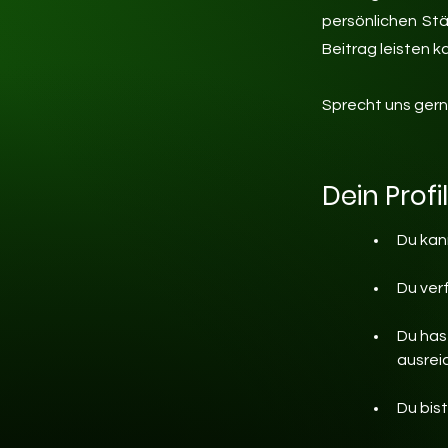
persönlichen Stä
Beitrag leisten k
Sprecht uns gerne
Dein Profil
Du kan
Du ver
Du has
ausrei
Du bis