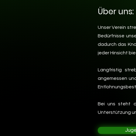
Über uns:
Unser Verein str
Bedürfnisse unse
dadurch das Know
jeder Hinsicht bi
Langfristig str
angemessen und f
Entlohnungsbesta
Bei uns steht d
Unterstützung un
Juge